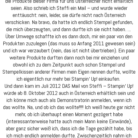
die Produkte dieser Firma für uns Österreicher nicht erhältlich
seien. Also schrieb ich Steffi ein Mail – und wurde wieder
enttäuscht: nein, leider, sie dürfe nicht nach Österreich
verschicken. Na bravo, da hatte ich endlich Stempel gefunden,
die mich überzeugten, und dann durfte ich sie nicht haben…..
Über Umwege schaffte ich es dann doch, mir ein paar von den
Produkten zuzulegen (das muss so Anfang 2011 gewesen sein)
und ich war verzaubert (nein, das ist nicht übertrieben). Ein paar
weitere Produkte durften dann noch bei mir einziehen und
obwohl ich zu dem Zeitpunkt auch schon Stempel und
Stempelkissen anderer Firmen mein Eigen nennen durfte, wollte
ich eigentlich nur mehr bei Stampin‘ Up! einkaufen.
Und dann kam im Juli 2012 DAS Mail von Steffi – Stampin‘ Up!
würde ab 8. Oktober 2012 auch in Österreich erhältlich sein und
ich könne mich auch als Demonstratorin anmelden, wenn ich
das wollte. Na, und ob ich das wollte!!!!! Ich weiß heute gar nicht
mehr, ob ich überhaupt einen Moment gezögert habe
(interessanterweise hatte auch mein Mann keine Einwände),
aber ganz sicher weiß ich, dass ich die Tage gezählt habe, bis
ich mich endlich anmelden durfte. Zwischenzeitlich nahm ich