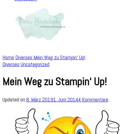
Home
Diverses
Mein Weg zu Stampin‘ Up!
Diverses
Uncategorized
Mein Weg zu Stampin‘ Up!
zu
Updated on
8. März 2019
1. Juni 2014
4 Kommentare
Mein
Weg
zu
Stampin‘
Up!