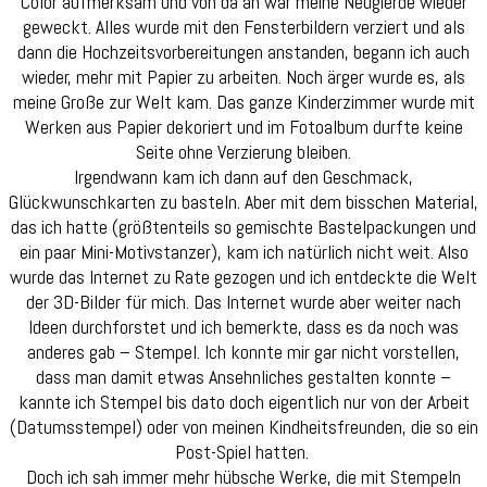
Color aufmerksam und von da an war meine Neugierde wieder
geweckt. Alles wurde mit den Fensterbildern verziert und als
dann die Hochzeitsvorbereitungen anstanden, begann ich auch
wieder, mehr mit Papier zu arbeiten. Noch ärger wurde es, als
meine Große zur Welt kam. Das ganze Kinderzimmer wurde mit
Werken aus Papier dekoriert und im Fotoalbum durfte keine
Seite ohne Verzierung bleiben.
Irgendwann kam ich dann auf den Geschmack,
Glückwunschkarten zu basteln. Aber mit dem bisschen Material,
das ich hatte (größtenteils so gemischte Bastelpackungen und
ein paar Mini-Motivstanzer), kam ich natürlich nicht weit. Also
wurde das Internet zu Rate gezogen und ich entdeckte die Welt
der 3D-Bilder für mich. Das Internet wurde aber weiter nach
Ideen durchforstet und ich bemerkte, dass es da noch was
anderes gab – Stempel. Ich konnte mir gar nicht vorstellen,
dass man damit etwas Ansehnliches gestalten konnte –
kannte ich Stempel bis dato doch eigentlich nur von der Arbeit
(Datumsstempel) oder von meinen Kindheitsfreunden, die so ein
Post-Spiel hatten.
Doch ich sah immer mehr hübsche Werke, die mit Stempeln