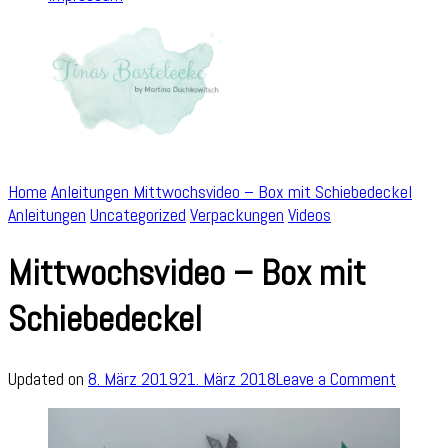
Home
Anleitungen
Mittwochsvideo – Box mit Schiebedeckel
Anleitungen
Uncategorized
Verpackungen
Videos
Mittwochsvideo – Box mit
Schiebedeckel
on
Updated on
8. März 2019
21. März 2018
Leave a Comment
Mittwo
–
Box