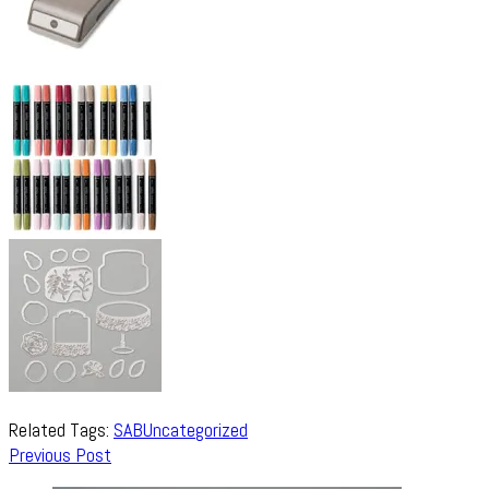
Related Tags:
SAB
Uncategorized
Post
Previous Post
Navigation