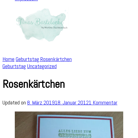
Home
Geburtstag
Rosenkärtchen
Geburtstag
Uncategorized
Rosenkärtchen
zu
Updated on
8. März 2019
18. Januar 2012
1 Kommentar
Rosenkär