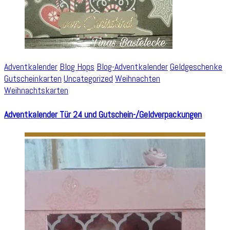
Adventkalender
Blog Hops
Blog-Adventkalender
Geldgeschenke
Gutscheinkarten
Uncategorized
Weihnachten
Weihnachtskarten
Adventkalender Tür 24 und Gutschein-/Geldverpackungen