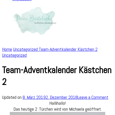
Home
Uncategorized
Team-Adventkalender Kästchen 2
Uncategorized
Team-Adventkalender Kästchen
2
on
Updated on
8. März 2019
2. Dezember 2018
Leave a Comment
Tea
Hallihallo!
Adv
Das heutige 2 .Türchen wird von Michaela geöffnet.
Käs