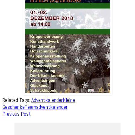
Related Tags:
Adventkalender
Kleine
Geschenke
Teamadventkalender
Post
Previous Post
Navigation