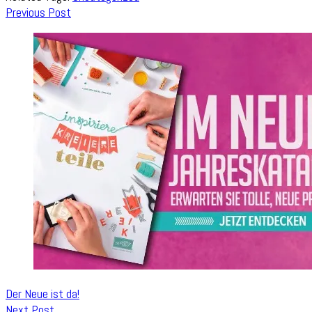
Post
Previous Post
Navigation
Der Neue ist da!
Next Post