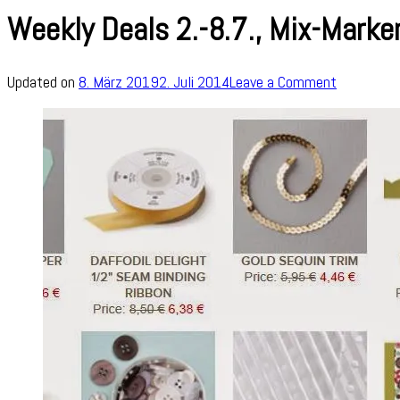
Weekly Deals 2.-8.7., Mix-Marker
on
Updated on
8. März 2019
2. Juli 2014
Leave a Comment
Weekly
Deals
2.-8.7.,
Mix-
Marker,
usw.