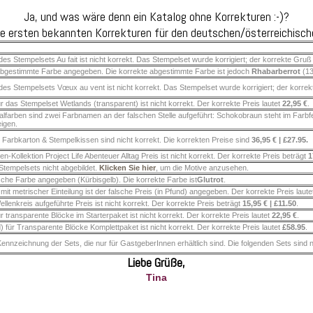
Ja, und was wäre denn ein Katalog ohne Korrekturen :-)?
die ersten bekannten Korrekturen für den deutschen/österreichisch
des Stempelsets Au fait ist nicht korrekt. Das Stempelset wurde korrigiert; der korrekte Gruß l
s abgestimmte Farbe angegeben. Die korrekte abgestimmte Farbe ist jedoch
Rhabarberrot
(1
des Stempelsets Vœux au vent ist nicht korrekt. Das Stempelset wurde korrigiert; der korrekt
r das Stempelset Wetlands (transparent) ist nicht korrekt. Der korrekte Preis lautet
22,95 €
.
alfarben sind zwei Farbnamen an der falschen Stelle aufgeführt: Schokobraun steht im Farb
eigen.
it Farbkarton & Stempelkissen sind nicht korrekt. Die korrekten Preise sind
36,95 € | £27.95.
n-Kollektion Project Life Abenteuer Alltag Preis ist nicht korrekt. Der korrekte Preis beträgt
1
Stempelsets nicht abgebildet.
Klicken Sie hier
, um die Motive anzusehen.
sche Farbe angegeben (Kürbisgelb). Die korrekte Farbe ist
Glutrot
.
t metrischer Einteilung ist der falsche Preis (in Pfund) angegeben. Der korrekte Preis laut
ellenkreis aufgeführte Preis ist nicht korrekt. Der korrekte Preis beträgt
15,95 € | £11.50
.
r transparente Blöcke im Starterpaket ist nicht korrekt. Der korrekte Preis lautet
22,95 €
.
) für Transparente Blöcke Komplettpaket ist nicht korrekt. Der korrekte Preis lautet
£58.95
.
ennzeichnung der Sets, die nur für GastgeberInnen erhältlich sind. Die folgenden Sets sind nur 
Liebe Grüße,
Tina