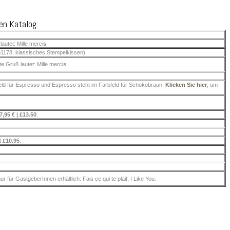
en Katalog:
autet: Mille merci
s
31178, klassisches Stempelkissen).
e Gruß lautet: Mille merci
s
feld für Espresso und Espresso steht im Farbfeld für Schokobraun.
Klicken Sie hier
, um
7,95 € | £13.50
.
et
£10.95
.
für GastgeberInnen erhältlich: Fais ce qui te plait, I Like You.