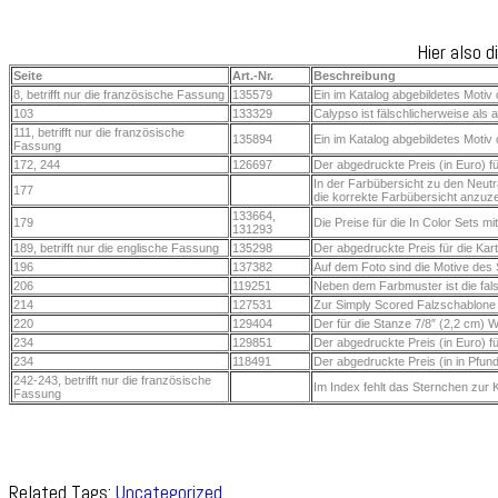
Hier also 
Seite
Art.-Nr.
Beschreibung
8, betrifft nur die französische Fassung
135579
Ein im Katalog abgebildetes Motiv 
103
133329
Calypso ist fälschlicherweise al
111, betrifft nur die französische
135894
Ein im Katalog abgebildetes Motiv 
Fassung
172, 244
126697
Der abgedruckte Preis (in Euro) fü
In der Farbübersicht zu den Neutr
177
die korrekte Farbübersicht anzuz
133664,
179
Die Preise für die In Color Sets m
131293
189, betrifft nur die englische Fassung
135298
Der abgedruckte Preis für die Karte
196
137382
Auf dem Foto sind die Motive des 
206
119251
Neben dem Farbmuster ist die fal
214
127531
Zur Simply Scored Falzschablone mi
220
129404
Der für die Stanze 7/8″ (2,2 cm) W
234
129851
Der abgedruckte Preis (in Euro) fü
234
118491
Der abgedruckte Preis (in in Pfund
242-243, betrifft nur die französische
Im Index fehlt das Sternchen zur K
Fassung
Related Tags:
Uncategorized