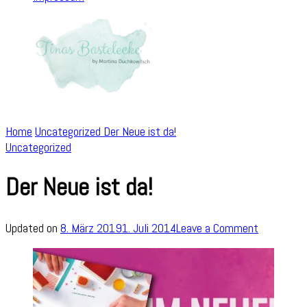
Home
Uncategorized
Der Neue ist da!
Uncategorized
Der Neue ist da!
on
Updated on
8. März 2019
1. Juli 2014
Leave a Comment
Der
Neue
ist
da!