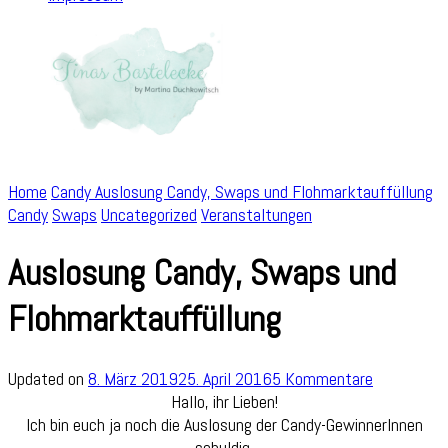
Home
Candy
Auslosung Candy, Swaps und Flohmarktauffüllung
Candy
Swaps
Uncategorized
Veranstaltungen
Auslosung Candy, Swaps und
Flohmarktauffüllung
zu
Updated on
8. März 2019
25. April 2016
5 Kommentare
Auslosung
Hallo, ihr Lieben!
Candy,
Ich bin euch ja noch die Auslosung der Candy-GewinnerInnen
Swaps
schuldig.