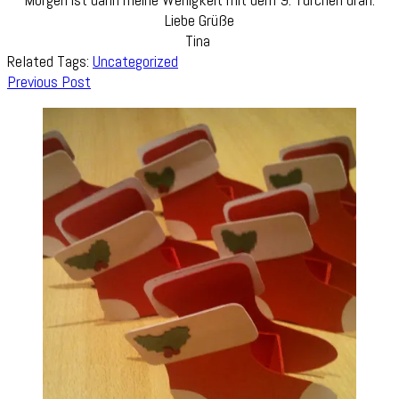
Liebe Grüße
Tina
Related Tags:
Uncategorized
Post
Previous Post
Navigation