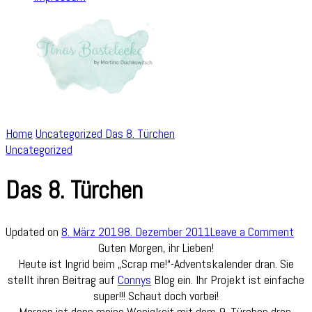
Home
Uncategorized
Das 8. Türchen
Uncategorized
Das 8. Türchen
on
Updated on
8. März 2019
8. Dezember 2011
Leave a Comment
Das
Guten Morgen, ihr Lieben!
8.
Heute ist Ingrid beim „Scrap me!“-Adventskalender dran. Sie
Tür
stellt ihren Beitrag auf
Connys
Blog ein. Ihr Projekt ist einfache
super!!! Schaut doch vorbei!
Morgen ist dann meine Wenigkeit mit dem 9. Türchen dran.