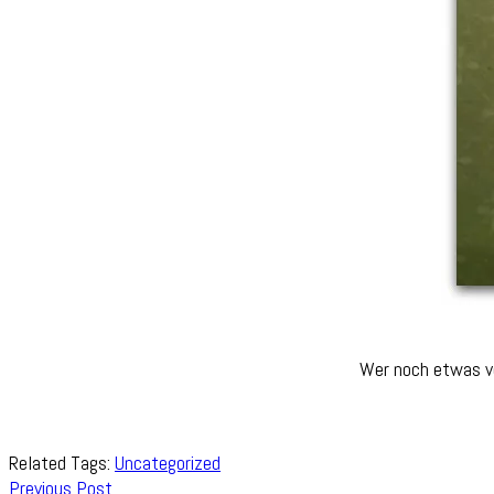
Wer noch etwas vo
Related Tags:
Uncategorized
Post
Previous Post