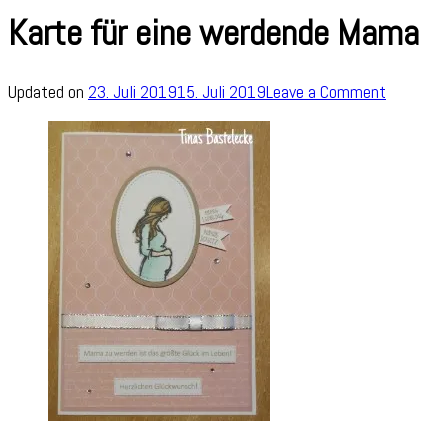
Karte für eine werdende Mama
on
Updated on
23. Juli 2019
15. Juli 2019
Leave a Comment
Karte
für
eine
werdend
Mama