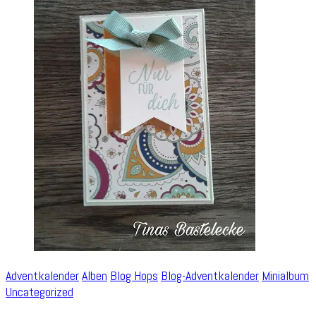
Adventkalender
Alben
Blog Hops
Blog-Adventkalender
Minialbum
Uncategorized