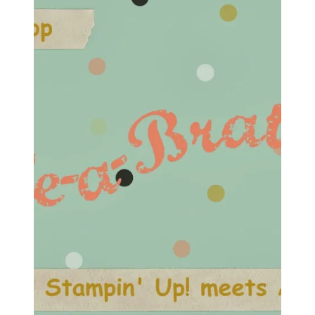
Bloghop
Österrei