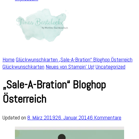
Home
Glückwunschkarten
„Sale-A-Bration“ Bloghop Österreich
Glückwunschkarten
Neues von Stampin' Up!
Uncategorized
„Sale-A-Bration“ Bloghop
Österreich
zu
Updated on
8. März 2019
26. Januar 2014
6 Kommentare
„Sale-
A-
Bration“