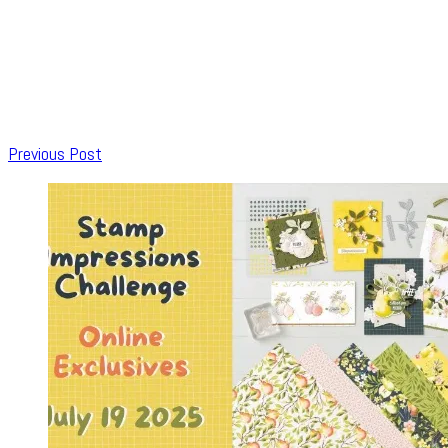
Post
Previous Post
Navigation