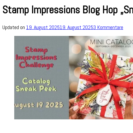
Stamp Impressions Blog Hop „S
zu
Updated on
19. August 2025
19. August 2025
3 Kommentare
Sta
Impr
Blog
Hop
„Sne
Pee
Autu
Mini“