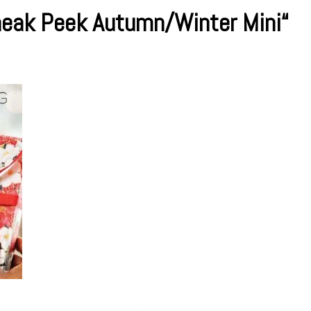
neak Peek Autumn/Winter Mini“
mp
essions
ak
k
mn/Winter