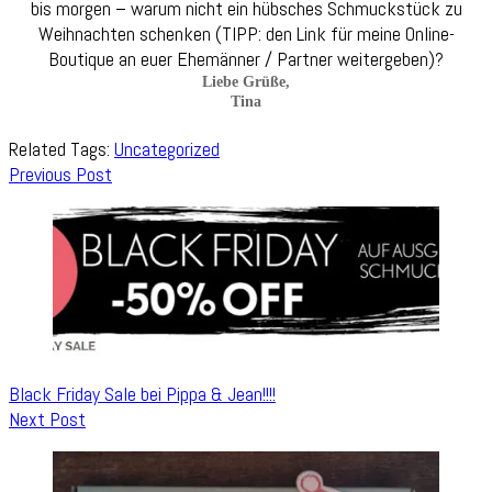
bis morgen – warum nicht ein hübsches Schmuckstück zu
Weihnachten schenken (TIPP: den Link für meine Online-
Boutique an euer Ehemänner / Partner weitergeben)?
Liebe Grüße,
Tina
Related Tags:
Uncategorized
Post
Previous Post
Navigation
Black Friday Sale bei Pippa & Jean!!!!
Next Post