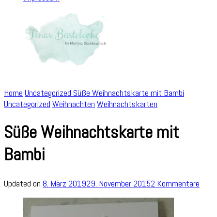
Home
Uncategorized
Süße Weihnachtskarte mit Bambi
Uncategorized
Weihnachten
Weihnachtskarten
Süße Weihnachtskarte mit
Bambi
zu
Updated on
8. März 2019
29. November 2015
2 Kommentare
Süße
Weih
mit