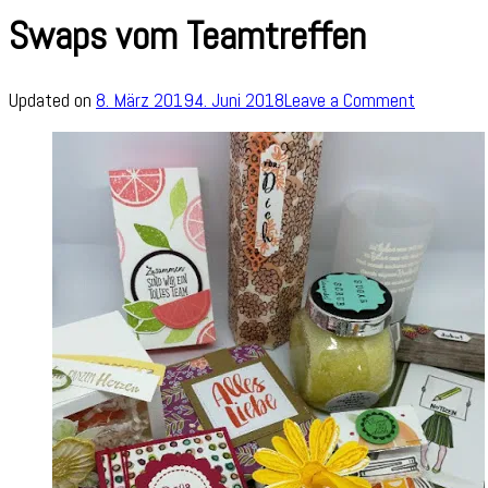
Swaps vom Teamtreffen
on
Updated on
8. März 2019
4. Juni 2018
Leave a Comment
Swaps
vom
Teamtref