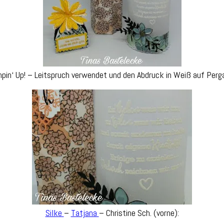
in‘ Up! – Leitspruch verwendet und den Abdruck in Weiß auf Perg
Silke
–
Tatjana
– Christine Sch. (vorne):