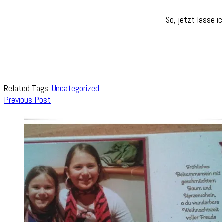
So, jetzt lasse 
Related Tags:
Uncategorized
Post
Previous Post
Navigation