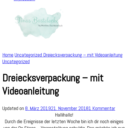
Home
Uncategorized
Dreiecksverpackung – mit Videoanleitung
Uncategorized
Dreiecksverpackung – mit
Videoanleitung
zu
Updated on
8. März 2019
21. November 2018
1 Kommentar
Dreiec
Hallihallo!
–
Durch die Ereignisse der letzten Woche bin ich dir noch einiges
mit
von der On Stage – Veranstaltung schuldig. Das möchte ich nun