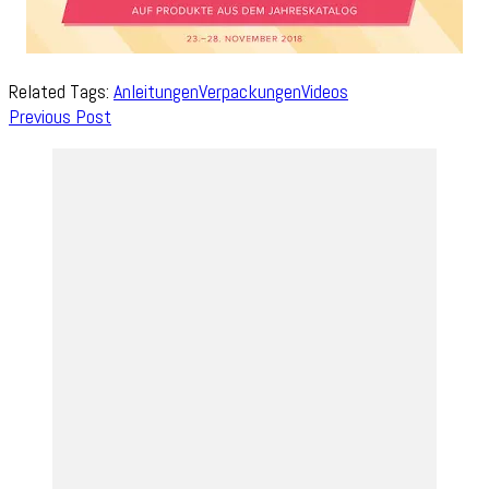
Related Tags:
Anleitungen
Verpackungen
Videos
Post
Previous Post
Navigation