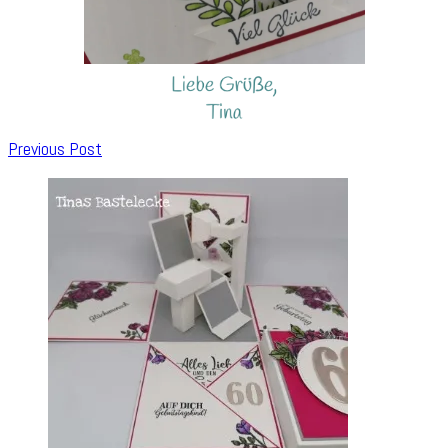
Post
Previous Post
Navigation