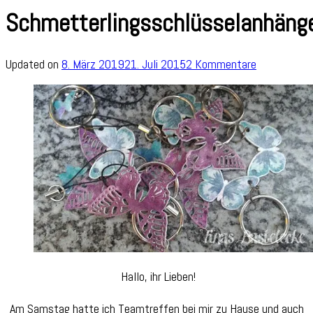
Schmetterlingsschlüsselanhäng
zu
Updated on
8. März 2019
21. Juli 2015
2 Kommentare
Schmetterli
Hallo, ihr Lieben!
Am Samstag hatte ich Teamtreffen bei mir zu Hause und auch