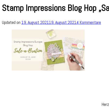
Stamp Impressions Blog Hop „Sa
zu
Updated on
19. August 2021
19. August 2021
4 Kommentare
Sta
Impr
Blog
Hop
„Sale
a-
Brati
Herz