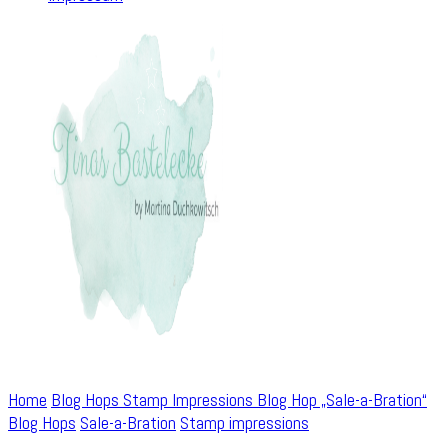
Home
Blog Hops
Stamp Impressions Blog Hop „Sale-a-Bration“
Blog Hops
Sale-a-Bration
Stamp impressions