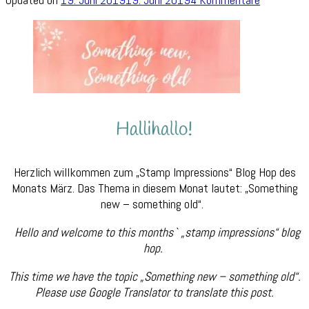
Stamp
Impressio
Blog
Hop
„Somethin
new
–
something
old“
Herzlich willkommen zum „Stamp Impressions“ Blog Hop des
Monats März. Das Thema in diesem Monat lautet: „Something
new – something old“.
Hello and welcome to this months` „stamp impressions“ blog
hop.
This time we have the topic „Something new – something old“.
Please use Google Translator to translate this post.