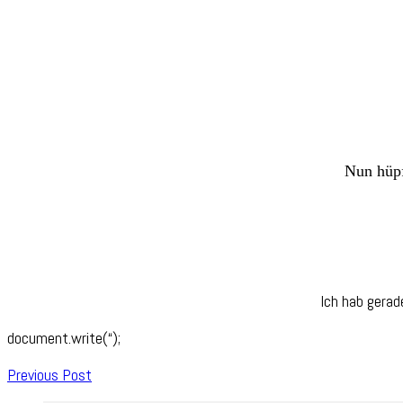
Nun hüpf
Ich hab gerad
document.write(“);
Post
Previous Post
Navigation