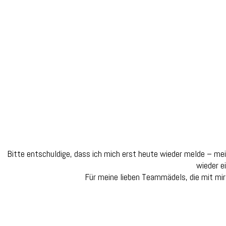
little
gift
for
some
speci
Bitte entschuldige, dass ich mich erst heute wieder melde – m
wieder ei
Für meine lieben Teammädels, die mit mir 