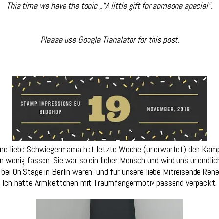
This time we have the topic
„“A little gift for someone special“.
Please use Google Translator for this post.
one
al“
eine liebe Schwiegermama hat letzte Woche (unerwartet) den Kamp
n wenig fassen. Sie war so ein lieber Mensch und wird uns unendlich
bei On Stage in Berlin waren, und für unsere liebe Mitreisende Re
Ich hatte Armkettchen mit Traumfängermotiv passend verpackt.