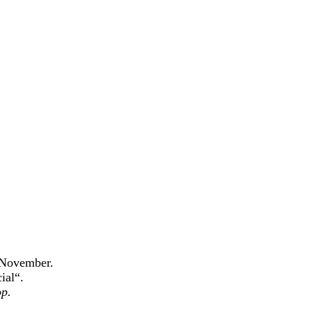
 November.
ial“.
op.