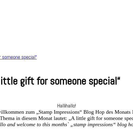
or someone special“
ttle gift for someone special“
p
Hallihallo!
ssions
willkommen zum „Stamp Impressions“ Blog Hop des Monats
Thema in diesem Monat lautet: „A little gift for someone spec
llo and welcome to this months` „stamp impressions“ blog h