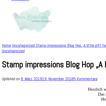
Home
Uncategorized
Stamp impressions Blog Hop „A little gift f
Uncategorized
Stamp impressions Blog Hop „A li
zu
Updated on
8. März 2019
19. November 2018
5 Kommentare
Stam
impre
Herzlich 
Das 
Blog
He
Hop
„A