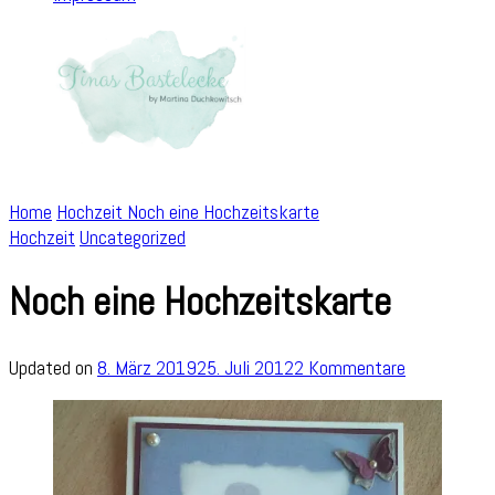
Home
Hochzeit
Noch eine Hochzeitskarte
Hochzeit
Uncategorized
Noch eine Hochzeitskarte
zu
Updated on
8. März 2019
25. Juli 2012
2 Kommentare
Noch
eine
Hochzeitsk